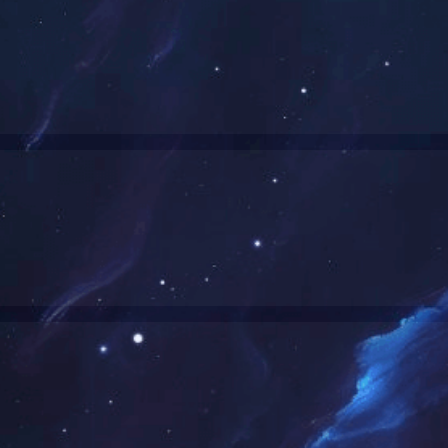
哈尔滨MJ-J206气动角度截锯
更新时间：2015-03-09 00:00:00 点击次数：98624 次