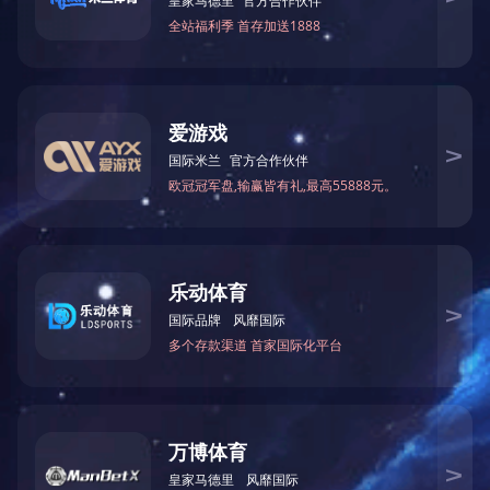
磨轮转数：2830r/min
电机总功率：0.48KW
机床尺寸：（长、宽、高）：0.83M*0.78M*1.33M
上一篇：已经是第一篇了
下一篇：
哈尔滨A-480 液压式门窗组合机