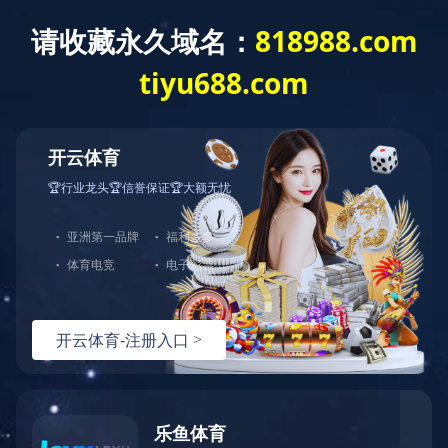
您好，欢迎光临华体会官方端网站登录入口官网！
网站首页
关于中大
产品展示