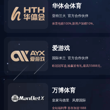
木屋设备类
门窗设备
干燥机系列设备
集