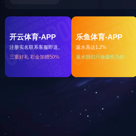
自动八头燕尾榫机
长方榫头作榫机