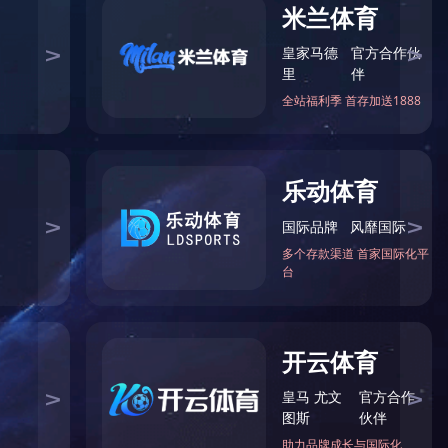
木工锯床类
木工铣床类
具设备
其它设备类