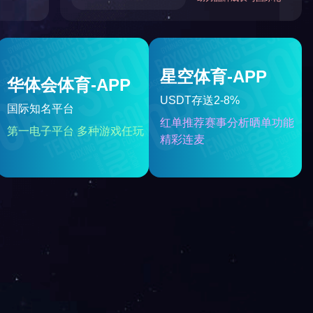
双轴自动外仿形铣床