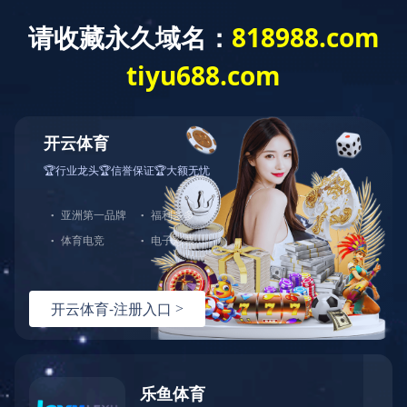
您好，欢迎光临华体会官方端网站登录入口官网！
网站首页
关于中大
产品展示