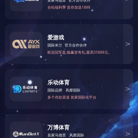
MC2002手动圆珠机
MC302
真空覆膜机
MF922