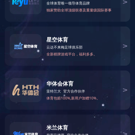
产品中心
木屋设备类
门窗设备
干燥机系列设备
集成材生产