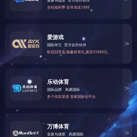
伊春MF2725万能刃磨机
伊春A-480
伊春电动液压框架压型机
伊春MX51