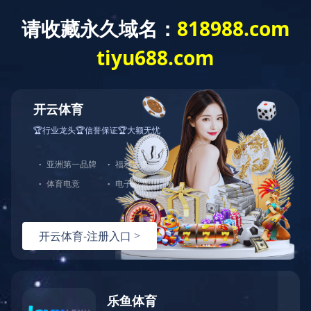
您好，欢迎光临华体会官方端网站登录入口官网！
网站首页
关于中大
产品展示