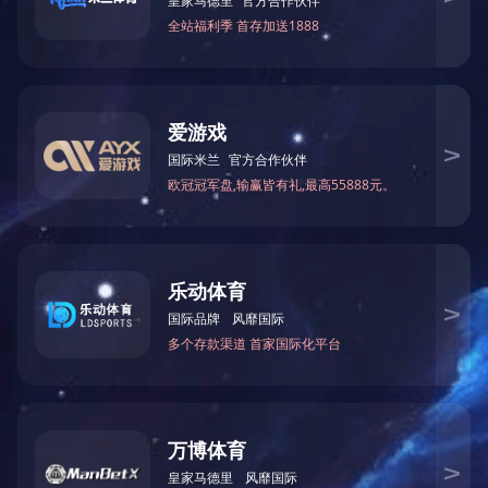
最大刨削宽度
最大加工厚度
锯片直径
进料速度
总
木工锯床类
型号
(mm)
(mm)
(mm)
(m/min)
(K
多锯片木工圆锯机
MJ143A
110
Φ350
8-24
39
多锯片木圆锯机
MJ162
140
60
Φ255
6.8.12
24.
上一篇：
MJ162多锯片木工圆锯机
下一篇：
万能圆锯机
关于中大
新闻资讯