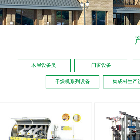
木屋设备类
门窗设备
干燥机系列设备
集成材生产